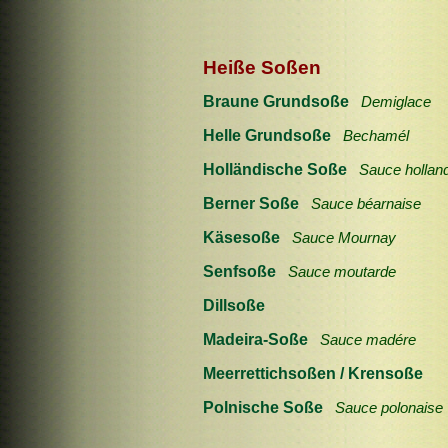
Heiße Soßen
Braune Grundsoße
Demiglace
Helle Grundsoße
Bechamél
Holländische Soße
Sauce hollan
Berner Soße
Sauce béarnaise
Käsesoße
Sauce Mournay
Senfsoße
Sauce moutarde
Dillsoße
Madeira-Soße
Sauce madére
Meerrettichsoßen / Krensoße
Polnische Soße
Sauce polonaise