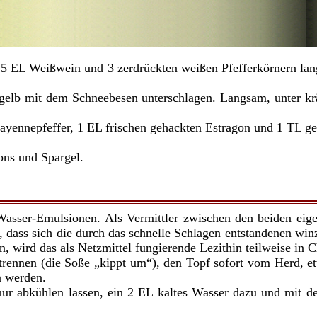
 5 EL Weißwein und 3 zerdrückten weißen Pfefferkörnern langs
elb mit dem Schneebesen unterschlagen. Langsam, unter krä
ayennepfeffer, 1 EL frischen gehackten Estragon und 1 TL ge
lons und Spargel.
Wasser-Emulsionen. Als Vermittler zwischen den beiden eige
n, dass sich die durch das schnelle Schlagen entstandenen w
, wird das als Netzmittel fungierende Lezithin teilweise in 
u trennen (die Soße „kippt um“), den Topf sofort vom Herd,
n werden.
 nur abkühlen lassen, ein 2 EL kaltes Wasser dazu und mit d