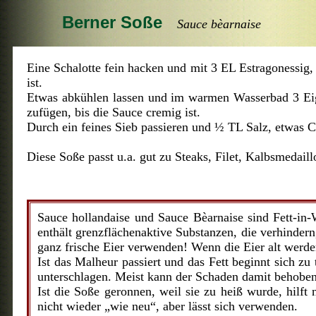
Berner Soße
Sauce bèarnaise
Eine Schalotte fein hacken und mit 3 EL Estragonessig,
ist.
Etwas abkühlen lassen und im warmen Wasserbad 3 Eig
zufügen, bis die Sauce cremig ist.
Durch ein feines Sieb passieren und ½ TL Salz, etwas C
Diese Soße passt u.a. gut zu Steaks, Filet, Kalbsmedail
Sauce hollandaise und Sauce Bèarnaise sind Fett-in-
enthält grenzflächenaktive Substanzen, die verhinder
ganz frische Eier verwenden! Wenn die Eier alt werden
Ist das Malheur passiert und das Fett beginnt sich z
unterschlagen. Meist kann der Schaden damit behobe
Ist die Soße geronnen, weil sie zu heiß wurde, hilft
nicht wieder „wie neu“, aber lässt sich verwenden.