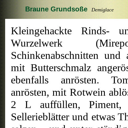
Braune Grundsoße
Demiglace
Kleingehackte Rinds- 
Wurzelwerk (
Mirep
Schinkenabschnitten und a
mit Butterschmalz angerö
ebenfalls anrösten. T
anrösten, mit Rotwein abl
2 L auffüllen, Piment, 
Sellerieblätter und etwas 