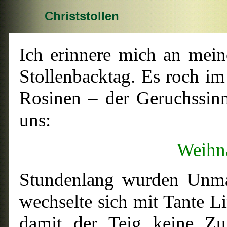
Christstollen
Ich erinnere mich an mei
Stollenbacktag. Es roch 
Rosinen – der Geruchssinn 
uns:
Weihna
Stundenlang wurden Unmas
wechselte sich mit Tante L
damit der Teig keine Zug