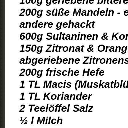
100g geriebene bitte
200g süße Mandeln - e
andere gehackt
600g Sultaninen & Ko
150g Zitronat & Orang
abgeriebene Zitronens
200g frische Hefe
1 TL Macis (Muskatblü
1 TL Koriander
2 Teelöffel Salz
½ l Milch