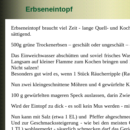
Erbseneintopf
Erbseneintopf braucht viel Zeit - lange Quell- und Ko
sättigend.
500g grüne Trockenerbsen – geschält oder ungeschält – 
Das Einweichwasser abschütten und soviel frisches Was
Langsam auf kleiner Flamme zum Kochen bringen und 1
Nicht salzen!
Besonders gut wird es, wenn 1 Stück Räucherripple (Ra
Nun zwei kleingeschnittene Möhren und 4 gewürfelte Ka
100 g gewürfelten mageren Speck auslassen, darin Zwi
Wird der Eintopf zu dick - es soll kein Mus werden - m
Nun kann mit Salz (etwa 1 EL) und Pfeffer abgeschme
Und zur Geschmackssteigerung - wie bei den meisten 
1 TL) wohlgemerkt - säuerlich schmecken darf das Geric