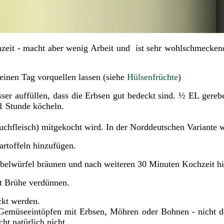
chzeit - macht aber wenig Arbeit und ist sehr wohlschmecke
einen Tag vorquellen lassen (siehe
Hülsenfrüchte
)
ser auffüllen, dass die Erbsen gut bedeckt sind. ½ EL ger
 Stunde köcheln.
uchfleisch) mitgekocht wird. In der Norddeutschen Variante
rtoffeln hinzufügen.
ebelwürfel bräunen und nach weiteren 30 Minuten Kochzeit h
it Brühe verdünnen.
ckt werden.
Gemüseeintöpfen mit Erbsen, Möhren oder Bohnen - nicht de
ht natürlich nicht.