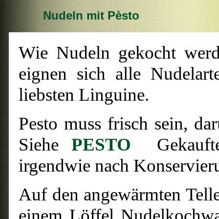
Nudeln mit Pèsto
Wie Nudeln gekocht werde
eignen sich alle Nudelar
liebsten Linguine.
Pesto
muss frisch sein, da
Siehe
PESTO
Gekauftes
irgendwie nach Konservieru
Auf den angewärmten Teller
einem Löffel Nudelkochwa