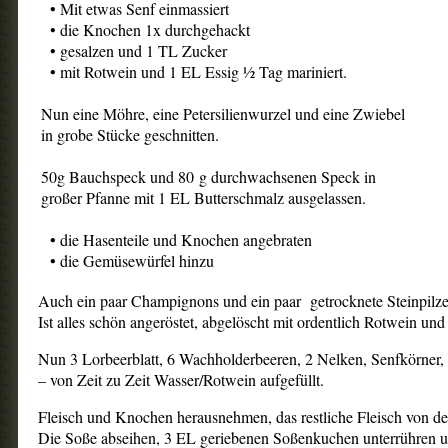
• Mit etwas Senf einmassiert
• die Knochen 1x durchgehackt
• gesalzen und 1 TL Zucker
• mit Rotwein und 1 EL Essig ½ Tag mariniert.
Nun eine Möhre, eine Petersilienwurzel und eine Zwiebel
in grobe Stücke geschnitten.
50g Bauchspeck und 80 g durchwachsenen Speck in
großer Pfanne mit 1 EL Butterschmalz ausgelassen.
• die Hasenteile und Knochen angebraten
• die Gemüsewürfel hinzu
Auch ein paar Champignons und ein paar getrocknete Steinpilze
Ist alles schön angeröstet, abgelöscht mit ordentlich Rotwein und
Nun 3 Lorbeerblatt, 6 Wachholderbeeren, 2 Nelken, Senfkörner
– von Zeit zu Zeit Wasser/Rotwein aufgefüllt.
Fleisch und Knochen herausnehmen, das restliche Fleisch von de
Die Soße abseihen, 3 EL geriebenen Soßenkuchen unterrühren und