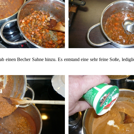
b einen Becher Sahne hinzu. Es entstand eine sehr feine Soße, ledigl