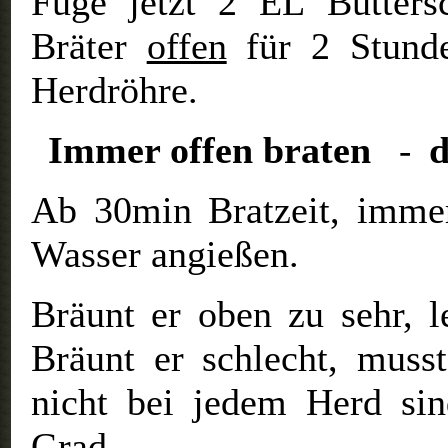
Füge jetzt 2 EL Butters
Bräter
offen
für 2 Stunde
Herdröhre.
Immer offen braten
d
-
Ab 30min Bratzeit, immer
Wasser angießen.
Bräunt er oben zu sehr, l
Bräunt er schlecht, muss
nicht bei jedem Herd si
Grad.