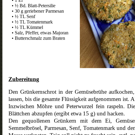
• 1 Ei
• ½ Bd. Blatt-Petersilie
• 30 g geriebener Parmesan
• ½ TL Senf
• ½ TL Tomatenmark
• ½ TL Kümmel
• Salz, Pfeffer, etwas Majoran
• Butterschmalz zum Braten
Zubereitung
Den Grünkernschrot in der Gemüsebrühe aufkochen, 
lassen, bis die gesamte Flüssigkeit aufgenommen ist. 
Inzwischen Möhre und Peterwurzel fein raspeln. Die 
Blättchen abzupfen (ergibt etwa 15 g) und hacken.
Den gequollenen Grünkern mit dem Ei, Gemüserasp
Semmelbrösel, Parmesan, Senf, Tomatenmark und den 