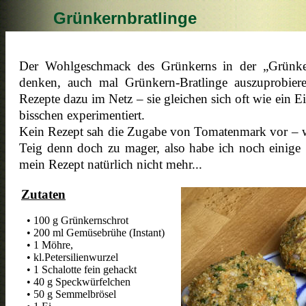
Grünkernbratlinge
Der Wohlgeschmack des Grünkerns in der „Grünker
denken, auch mal Grünkern-Bratlinge auszuprobie
Rezepte dazu im Netz – sie gleichen sich oft wie ein 
bisschen experimentiert.
Kein Rezept sah die Zugabe von Tomatenmark vor – w
Teig denn doch zu mager, also habe ich noch einige
mein Rezept natürlich nicht mehr...
Zutaten
• 100 g Grünkernschrot
• 200 ml Gemüsebrühe (Instant)
• 1 Möhre,
• kl.Petersilienwurzel
• 1 Schalotte fein gehackt
• 40 g Speckwürfelchen
• 50 g Semmelbrösel