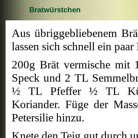
Bratwürstchen
Aus übriggebliebenem Brä
lassen sich schnell ein paar
200g Brät vermische mit 
Speck und 2 TL Semmelbr
½ TL Pfeffer ½ TL Küm
Koriander. Füge der Mass
Petersilie hinzu.
Knete den Teig gut durch u